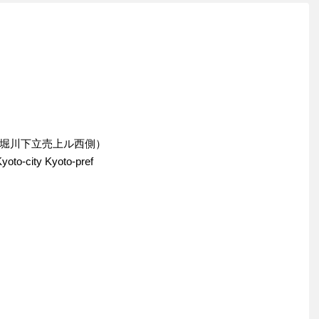
堀川下立売上ル西側）
oto-city Kyoto-pref