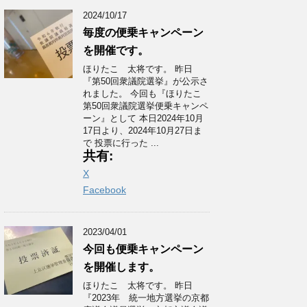
2024/10/17
毎度の便乗キャンペーン
を開催です。
ほりたこ 太将です。 昨日
『第50回衆議院選挙』が公示さ
れました。 今回も『ほりたこ
第50回衆議院選挙便乗キャンペ
ーン』として 本日2024年10月
17日より、2024年10月27日ま
で 投票に行った ...
共有:
X
Facebook
2023/04/01
今回も便乗キャンペーン
を開催します。
ほりたこ 太将です。 昨日
『2023年 統一地方選挙の京都